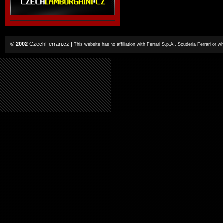
©
2002
CzechFerrari.cz
|
This website has no affiliation with Ferrari S.p.A., Scuderia Ferrari or 