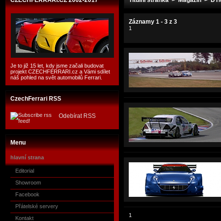
CZECHFERRARI.CZ 2002-2017
Titulní stránka
>
Magazín
> DT
Záznamy 1 - 3 z 3
1
Je to již 15 let, kdy jsme začali budovat
projekt CZECHFERRARI.cz a Vámi sdílet
náš pohled na svět automobilů Ferrari.
CzechFerrari RSS
Odebírat RSS
Menu
hlavní strana
Editorial
Showroom
Facebook
Přátelské servery
1
Kontakt