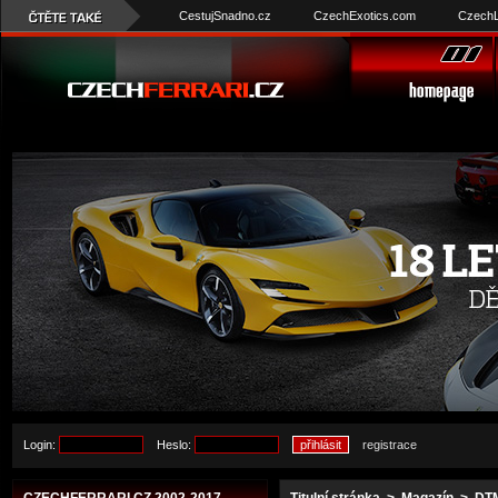
CestujSnadno.cz
CzechExotics.com
CzechL
Login:
Heslo:
registrace