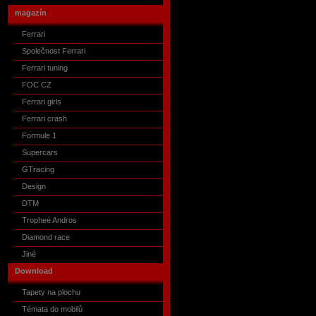
magazín
Ferrari
Společnost Ferrari
Ferrari tuning
FOC CZ
Ferrari girls
Ferrari crash
Formule 1
Supercars
GTracing
Design
DTM
Tropheé Andros
Diamond race
Jiné
Download
Tapety na plochu
Témata do mobilů