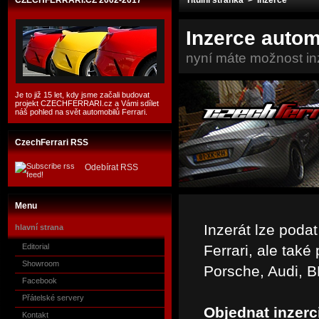
CZECHFERRARI.CZ 2002-2017
Titulní stránka
> Inzerce
Inzerce autom
nyní máte možnost in
Je to již 15 let, kdy jsme začali budovat
projekt CZECHFERRARI.cz a Vámi sdílet
náš pohled na svět automobilů Ferrari.
CzechFerrari RSS
Odebírat RSS
Menu
Inzerát lze poda
hlavní strana
Editorial
Ferrari, ale také
Showroom
Porsche, Audi, B
Facebook
Přátelské servery
Objednat inzerc
Kontakt