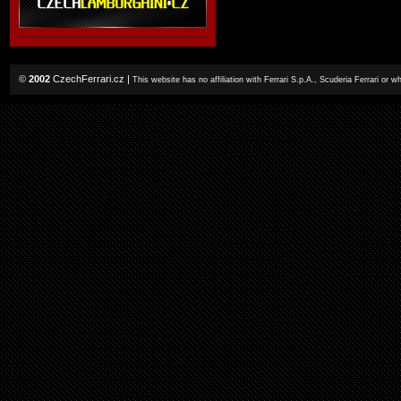
©
2002
CzechFerrari.cz
|
This website has no affiliation with Ferrari S.p.A., Scuderia Ferrari or 