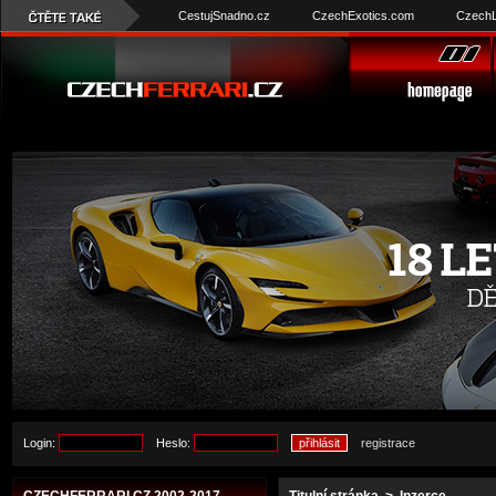
CestujSnadno.cz
CzechExotics.com
CzechL
Login:
Heslo:
registrace