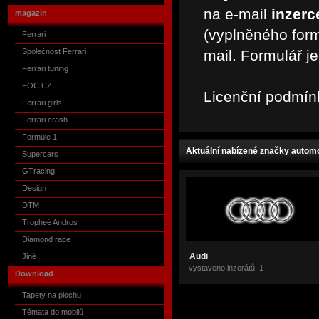
na e-mail
inzerc
magazín
(vyplněného for
Ferrari
Společnost Ferrari
mail. Formulář j
Ferrari tuning
FOC CZ
Licenční podmín
Ferrari girls
Ferrari crash
Formule 1
Aktuální nabízené značky automo
Supercars
GTracing
Design
DTM
Tropheé Andros
Diamond race
Audi
Jiné
vystaveno inzerátů: 1
Download
Tapety na plochu
Témata do mobilů