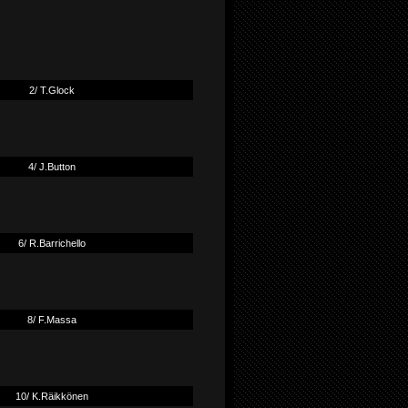
2/ T.Glock
4/ J.Button
6/ R.Barrichello
8/ F.Massa
10/ K.Räikkönen