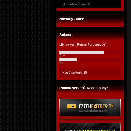
Manuály automobilů
Novinky - akce
Anketa
Líbí se Vám Ferrari Purosangue?
Ano
Ne
Hlasů celkem: 18
Rodina serverů. Konec nudy!