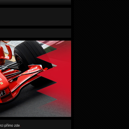
rci přímo zde
.