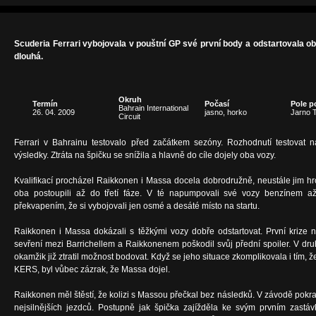
Scuderia Ferrari vybojovala v pouštní GP své první body a odstartovala obr
dlouhá.
Okruh
Termín
Počasí
Pole p
Bahrain International
26. 04. 2009
jasno, horko
Jarno Tr
Circuit
Ferrari v Bahrainu testovalo před začátkem sezóny. Rozhodnutí testovat n
výsledky. Ztráta na špičku se snížila a hlavně do cíle dojely oba vozy.
Kvalifikací procházel Raikkonen i Massa docela dobrodružně, neustále jim hro
oba postoupili až do třetí fáze. V té napumpovali své vozy benzínem a
překvapením, že si vybojovali jen osmé a desáté místo na startu.
Raikkonen i Massa dokázali s těžkými vozy dobře odstartovat. První krize 
sevření mezi Barrichellem a Raikkonenem poškodil svůj přední spoiler. V dr
okamžik již ztratil možnost bodovat. Když se jeho situace zkomplikovala i tím,
KERS, byl vůbec zázrak, že Massa dojel.
Raikkonen měl štěstí, že kolizi s Massou přečkal bez následků. V závodě pokr
nejsilnějších jezdců. Postupně jak špička zajížděla ke svým prvním zastá