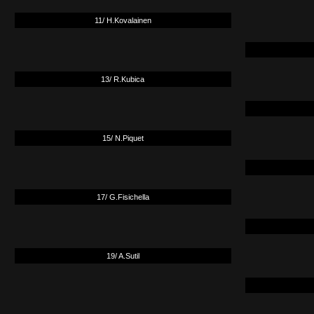
11/ H.Kovalainen
13/ R.Kubica
15/ N.Piquet
17/ G.Fisichella
19/ A.Sutil