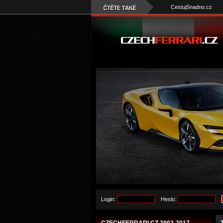
CestujSnadno.cz
Login:
Heslo: