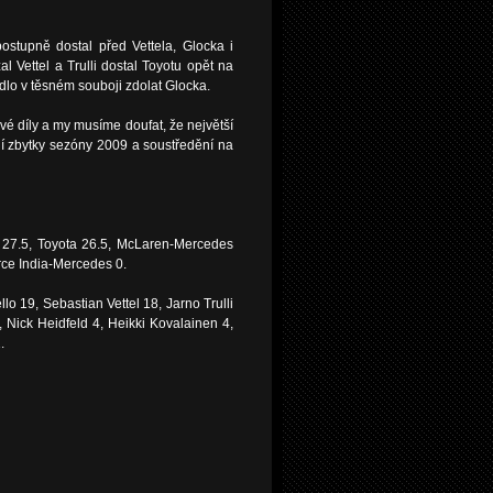
ostupně dostal před Vettela, Glocka i
zal Vettel a Trulli dostal Toyotu opět na
dlo v těsném souboji zdolat Glocka.
é díly a my musíme doufat, že největší
í zbytky sezóny 2009 a soustředění na
27.5, Toyota 26.5, McLaren-Mercedes
rce India-Mercedes 0.
 19, Sebastian Vettel 18, Jarno Trulli
 Nick Heidfeld 4, Heikki Kovalainen 4,
.