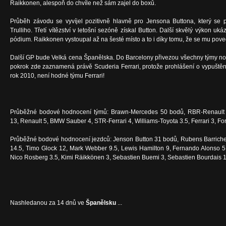
Raikkonen, alespoň do chvíle než sám zajel do boxů.
Průběh závodu se vyvíjel pozitivně hlavně pro Jensona Buttona, který se p
Trulliho. Třetí vítězství v letošní sezóně získal Button. Další skvělý výkon uká
pódium. Raikkonen vystoupal až na šesté místo a to i díky tomu, že se mu pove
Další GP bude Velká cena Španělska. Do Barcelony přivezou všechny týmy nov
pokrok zde zaznamená právě Scuderia Ferrari, protože prohlášení o vypuštěn
rok 2010, není hodné týmu Ferrari!
Průběžné bodové hodnocení týmů: Brawn-Mercedes 50 bodů, RBR-Renault 
13, Renault 5, BMW Sauber 4, STR-Ferrari 4, Williams-Toyota 3.5, Ferrari 3, Fo
Průběžné bodové hodnocení jezdců: Jenson Button 31 bodů, Rubens Barrichello
14.5, Timo Glock 12, Mark Webber 9.5, Lewis Hamilton 9, Fernando Alonso 5,
Nico Rosberg 3.5, Kimi Räikkönen 3, Sebastien Buemi 3, Sebastien Bourdais 1
Nashledanou za 14 dnů ve
Španělsku
...