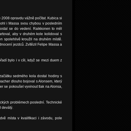
 2008 opravdu vážně počítat. Kubica si
omohl i Massa svou chybou v posledním
ostal se do vedení. Raikkonen to měl
artoval, aby v druhém kole kolidoval s
n spolehlivě kroužil na druhém místě.
ocení jezdců. Zvítězil Felipe Massa a
řadí bylo i v cíli, když se mezi duem z
začátku sedmého kola dostal hodiny s
macher dlouho bojoval s Alonsem, který
r se pokoušel vyvinout tlak na Alonsa,
hnických problémech poslední. Technické
l devátý.
vě místa v kvalifikaci i závodu, pole