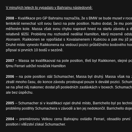
V minulých letech to vypadalo v Bahrainu následovně:
2008
– Kvalifikace pro GP Bahrainu naznačila, že s BMW se bude muset v roce
tentokrát nenechal vzít svou šanci na pole position. Nutno dodat, že mu p
měřeném kole. Massa však svou chybu napravil hned na startu závodu a d
relativně těžší. Problémy mu rozhodně nedělal Hamilton, který mizerně odst
Alonsem. Raikkonen se vypořádal s Kovalainenem i Kubicou a pak mu již je
Druhé místo vyneslo Raikkonena na vedoucí pozici průběžného bodového hodn
připsal si prvních 10 bodů v sezóně.
2007
– Massa se kvalifikaoval na pole position, třetí byl Raikkonen, stejné po
týmu Ferrari udržel nováček Hamilton
2006
– na pole position stál Schumacher, Massa byl druhý. Massa však na 
ztratil mnoho času, do konce závodu prostoupal pouze k deváté pozici. Schu
se na před něj nakonec dostal při posledních zastávkách v boxech. Schumache
ale bez úspěchu.
2005
– Schumacher si v kvalifikaci vyjel druhé místo, Barrichello byl po tec
problémy postihly Schumachera v závodě a ten jej nedokončil. Barrichello doje
2004
– premiérovou Velkou cenu Bahrajnu ovládlo Ferrari, obsadilo první d
position i vítězství získal Schumacher.