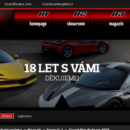
CzechExotics.com
CzechLamborghini.cz
registrace