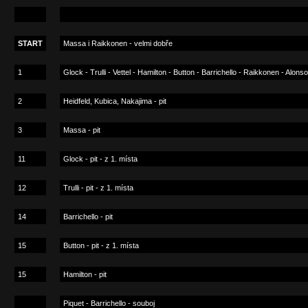
START
Massa i Raikkonen - velmi dobře
1
Glock - Trulli - Vettel - Hamilton - Button - Barrichello - Raikkonen - Alo
2
Heidfeld, Kubica, Nakajima - pit
3
Massa - pit
11
Glock - pit - z 1. místa
12
Trulli - pit - z 1. místa
14
Barrichello - pit
15
Button - pit - z 1. místa
15
Hamilton - pit
Piquet - Barrichello - souboj