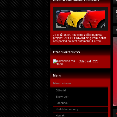
CZECHFERRARI.CZ 2002-2017
Je to již 15 let, kdy jsme začali budovat
projekt CZECHFERRARI.cz a Vámi sdílet
náš pohled na svět automobilů Ferrari.
CzechFerrari RSS
Odebírat RSS
Menu
hlavní strana
Editorial
Showroom
Facebook
Přátelské servery
Kontakt