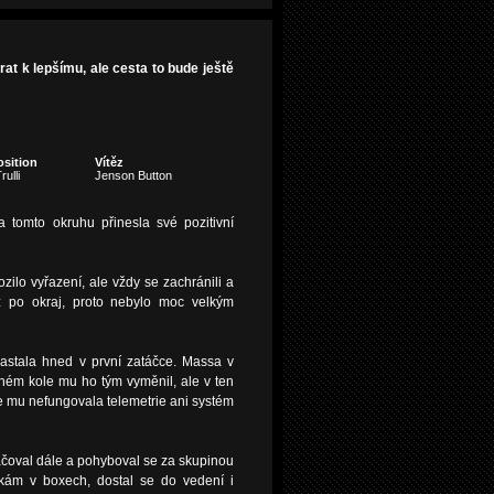
at k lepšímu, ale cesta to bude ještě
osition
Vítěz
ulli
Jenson Button
a tomto okruhu přinesla své pozitivní
zilo vyřazení, ale vždy se zachránili a
ž po okraj, proto nebylo moc velkým
nastala hned v první zatáčce. Massa v
uhém kole mu ho tým vyměnil, ale v ten
 že mu nefungovala telemetrie ani systém
ačoval dále a pohyboval se za skupinou
vkám v boxech, dostal se do vedení i