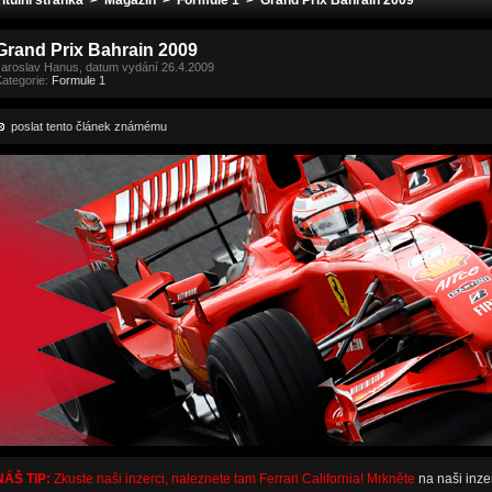
Titulní stránka
>
Magazín
>
Formule 1
> Grand Prix Bahrain 2009
Grand Prix Bahrain 2009
Jaroslav Hanus, datum vydání 26.4.2009
Kategorie:
Formule 1
poslat tento článek známému
NÁŠ TIP:
Zkuste naši inzerci, naleznete tam Ferrari California! Mrkněte
na naši inze