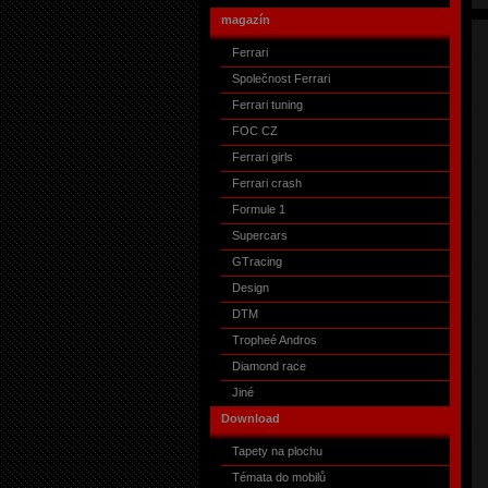
magazín
Ferrari
Společnost Ferrari
Ferrari tuning
FOC CZ
Ferrari girls
Ferrari crash
Formule 1
Supercars
GTracing
Design
DTM
Tropheé Andros
Diamond race
Jiné
Download
Tapety na plochu
Témata do mobilů