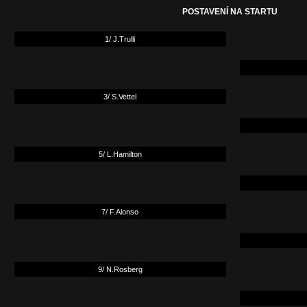
POSTAVENÍ NA STARTU
1/ J.Trulli
3/ S.Vettel
5/ L.Hamilton
7/ F.Alonso
9/ N.Rosberg