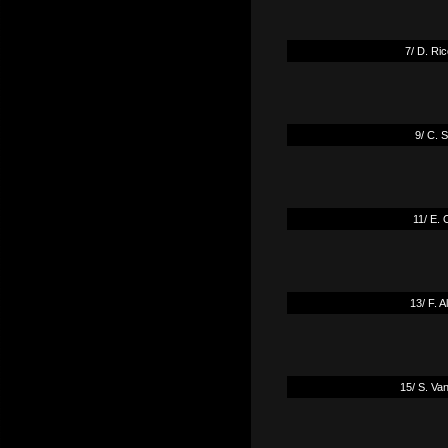
7/ D. Ri
9/ C. 
11/ E.
13/ F. 
15/ S. Va