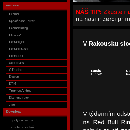
magazín
NÁŠ TIP:
Zkuste naš
Ferrari
na naši inzerci pří
Společnost Ferrari
Ferrari tuning
FOC CZ
Ferrari girls
V Rakousku sice 
Ferrari crash
Formule 1
Supercars
GTracing
Termín
Ok
1. 7. 2018
Re
Design
DTM
Tropheé Andros
Diamond race
Jiné
Download
V týdenním odst
Tapety na plochu
na Red Bull Rin
Témata do mobilů