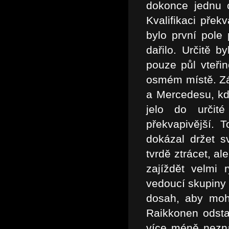
dokonce jednu 
Kvalifikaci přek
bylo první pole
dařilo. Určitě 
pouze půl vteři
osmém místě. Zá
a Mercedesu, kd
jelo do urči
překvapivější. 
dokázal držet s
tvrdě ztrácet, a
zajíždět velmi
vedoucí skupiny 
dosah, aby mohl
Raikkonen odsta
více méně nezna