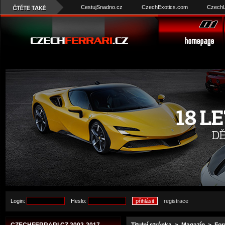
CestujSnadno.cz
CzechExotics.com
CzechL
Login:
Heslo:
registrace