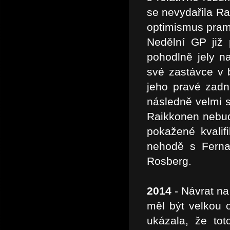
se nevydařila Ra
optimismus pramen
Nedělní GP již 
pohodlně jely na
své zastávce v 
jeho pravé zadn
následně velmi s
Raikkonen nebud
pokažené kvalif
nehodě s Ferna
Rosberg.
2014
- Návrat na
měl být velkou 
ukázala, že to