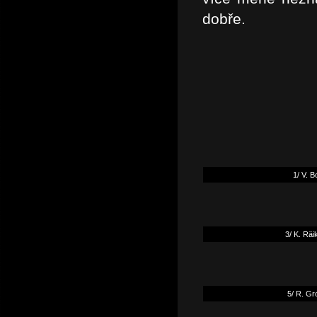
dobře.
1/ V. B
3/ K. Rä
5/ R. Gr