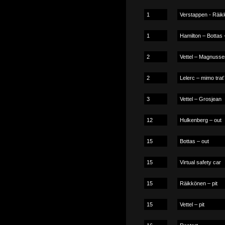
1
Verstappen - Räik
1
Hamilton – Bottas 
2
Vettel – Magnusse
2
Lelerc – mimo trať
3
Vettel – Grosjean
12
Hulkenberg – out
15
Bottas – out
15
Virtual safety car
15
Räikkönen – pit
15
Vettel – pit