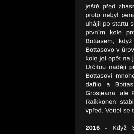
ještě před zhasn
proto nebyl pen
uhájil po startu
prvním kole pr
Bottasem, když
Bottasovo v úrovn
kole jel opět na 
Určitou naději p
Bottasovi mnoh
dařilo a Botta
Grosjeana, ale 
Raikkonen stab
vpřed. Vettel se t
2016
- Když Seb