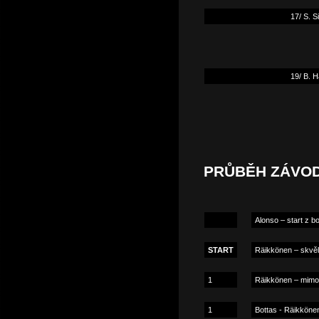
17/ S. Si
19/ B. H
PRŮBĚH ZÁVO
Alonso – start z b
START
Räikkönen – skvě
1
Räikkönen – mimo 
1
Bottas - Räikköne