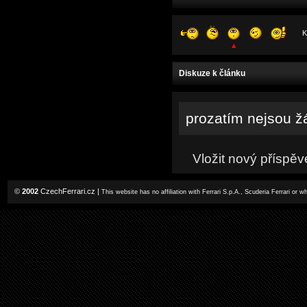
K
Diskuze k článku
prozatím nejsou ž
Vložit nový příspěv
©
2002
CzechFerrari.cz
|
This website has no affiliation with Ferrari S.p.A., Scuderia Ferrari or 