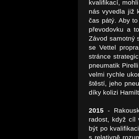
kvalifikací, mohl
nás vyvedla již 
čas pátý. Aby t
převodovku a to
Závod samotný s
se Vettel propr
stránce strategi
pneumatik Pirell
velmi rychle uko
štěstí, jeho pne
díky kolizi Hamil
2015
- Rakouská
radost, když cíl
být po kvalifikaci
s relativně rozum