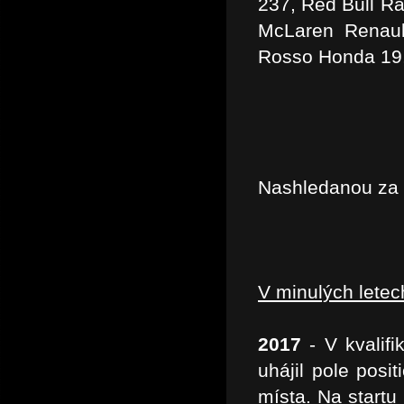
237, Red Bull Ra
McLaren Renaul
Rosso Honda 19,
Nashledanou za
V minulých lete
2017
- V kvalifi
uhájil pole posi
místa. Na startu