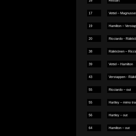
16
Restart
17
Vettel – Magnusse
19
Hamilton – Verstap
20
Ricciardo - Räikk
38
Räikkönen – Ricci
39
Vettel – Hamilton
43
Verstappen - Räikk
55
Ricciardo – out
55
Hartley – mimo tra
56
Hartley – out
64
Hamilton – out