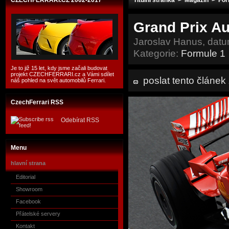
CZECHFERRARI.CZ 2002-2017
Titulní stránka
>
Magazín
>
For
Grand Prix Au
Jaroslav Hanus, datu
Kategorie:
Formule 1
Je to již 15 let, kdy jsme začali budovat
projekt CZECHFERRARI.cz a Vámi sdílet
poslat tento článe
náš pohled na svět automobilů Ferrari.
CzechFerrari RSS
Odebírat RSS
Menu
hlavní strana
Editorial
Showroom
Facebook
Přátelské servery
Kontakt