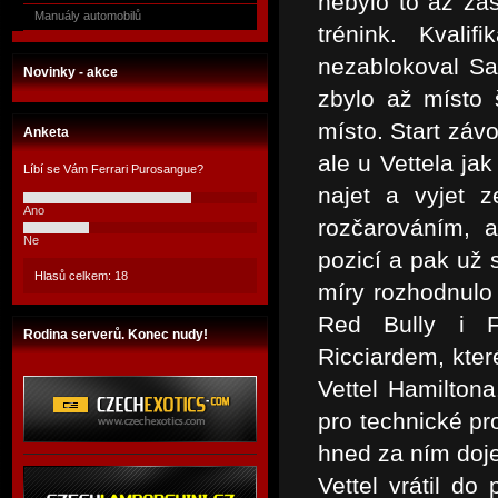
nebylo to až zas
Manuály automobilů
trénink. Kvali
nezablokoval Sai
Novinky - akce
zbylo až místo 
místo. Start záv
Anketa
ale u Vettela ja
Líbí se Vám Ferrari Purosangue?
najet a vyjet z
Ano
rozčarováním, a
Ne
pozicí a pak už 
Hlasů celkem: 18
míry rozhodnulo 
Red Bully i F
Rodina serverů. Konec nudy!
Ricciardem, které
Vettel Hamilton
pro technické pr
hned za ním doj
Vettel vrátil d