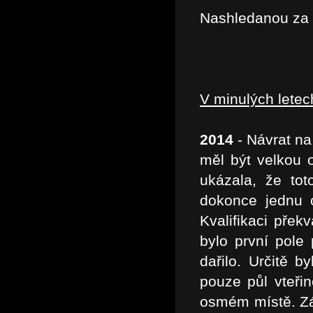
Nashledanou za
V minulých lete
2014
- Návrat na
měl být velkou 
ukázala, že to
dokonce jednu 
Kvalifikaci přek
bylo první pole
dařilo. Určitě 
pouze půl vteři
osmém místě. Zá