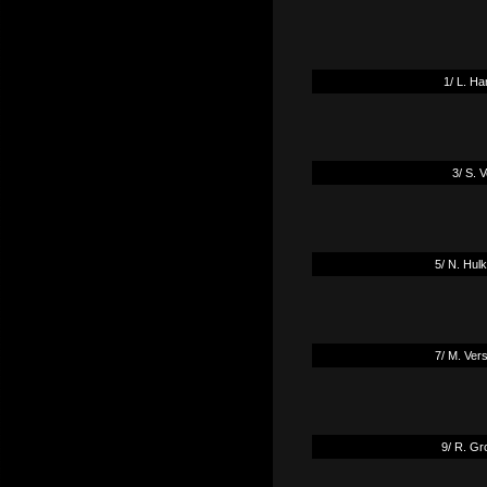
1/ L. Ha
3/ S. V
5/ N. Hul
7/ M. Ver
9/ R. Gr