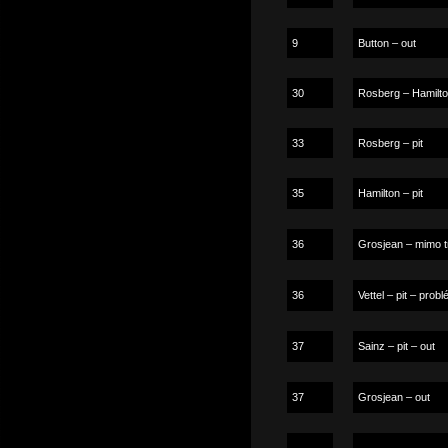
9
Button – out
30
Rosberg – Hamilto
33
Rosberg – pit
35
Hamilton – pit
36
Grosjean – mimo t
36
Vettel – pit – pro
37
Sainz – pit – out
37
Grosjean – out