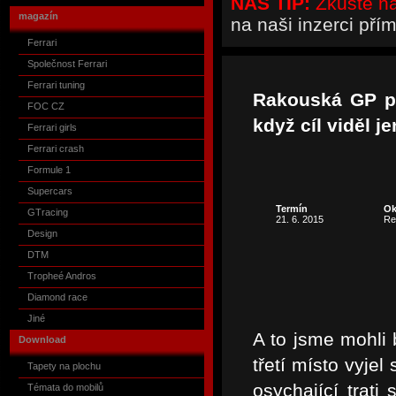
NÁŠ TIP:
Zkuste naš
magazín
na naši inzerci pří
Ferrari
Společnost Ferrari
Ferrari tuning
Rakouská GP př
FOC CZ
když cíl viděl j
Ferrari girls
Ferrari crash
Formule 1
Supercars
Termín
Ok
GTracing
21. 6. 2015
Re
Design
DTM
Tropheé Andros
Diamond race
Jiné
A to jsme mohli b
Download
třetí místo vyjel
Tapety na plochu
osychající trati
Témata do mobilů