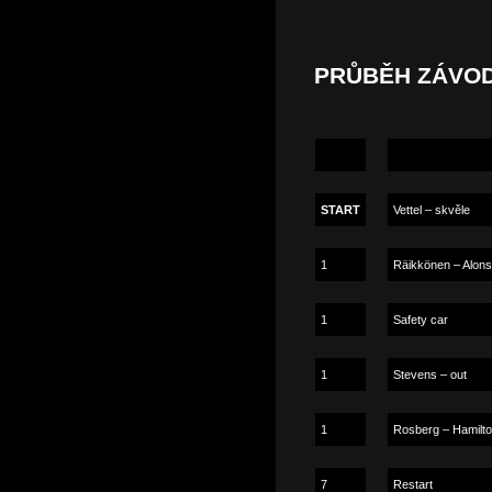
PRŮBĚH ZÁVO
START
Vettel – skvěle
1
Räikkönen – Alonso
1
Safety car
1
Stevens – out
1
Rosberg – Hamilto
7
Restart