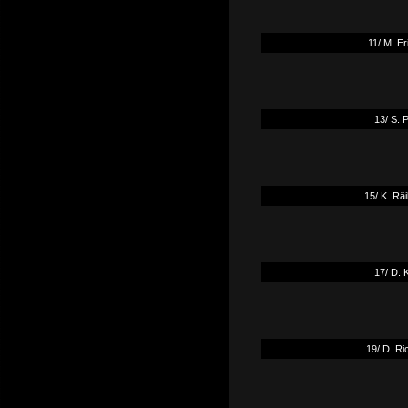
11/ M. E
13/ S. 
15/ K. Rä
17/ D. 
19/ D. Ri