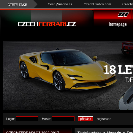
CestujSnadno.cz
CzechExotics.com
CzechL
Login:
Heslo:
registrace