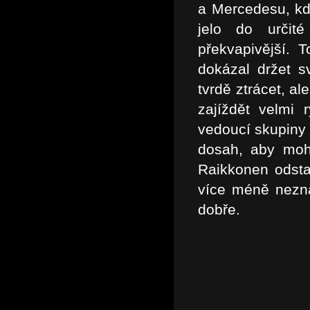
a Mercedesu, kd
jelo do urči
překvapivější. 
dokázal držet s
tvrdě ztrácet, a
zajíždět velmi
vedoucí skupiny 
dosah, aby mohl
Raikkonen odsta
více méně nezna
dobře.