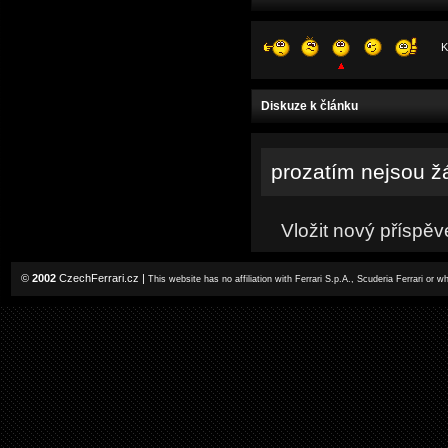
K
Diskuze k článku
prozatím nejsou ž
Vložit nový příspěv
©
2002
CzechFerrari.cz
|
This website has no affiliation with Ferrari S.p.A., Scuderia Ferrari or 