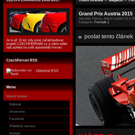
CZECHFERRARI.CZ 2002-2017
Titulní stránka
>
Magazín
>
For
Grand Prix Austria 2015
Jaroslav Hanus, datum vydání 21.6.2
Kategorie:
Formule 1
poslat tento článe
Je to již 15 let, kdy jsme začali budovat
projekt CZECHFERRARI.cz a Vámi sdílet
náš pohled na svět automobilů Ferrari.
CzechFerrari RSS
Odebírat RSS
Menu
hlavní strana
Editorial
Showroom
Facebook
Přátelské servery
Kontakt