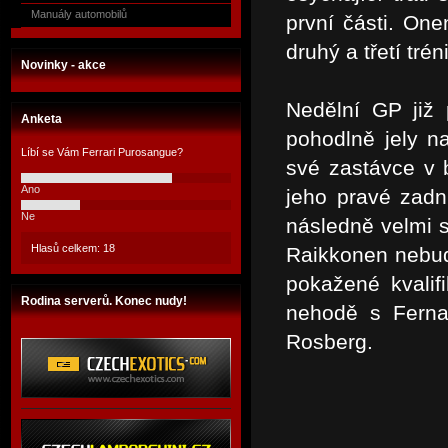
Manuály automobilů
první části. One
druhý a třetí trén
Novinky - akce
Nedělní GP již 
Anketa
pohodlně jely na
Líbí se Vám Ferrari Purosangue?
své zastávce v 
Ano
jeho pravé zadn
Ne
následně velmi s
Hlasů celkem: 18
Raikkonen nebud
pokažené kvalif
Rodina serverů. Konec nudy!
nehodě s Ferna
Rosberg.