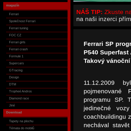
magazín
NÁŠ TIP:
Zkuste naš
Ferrari
na naši inzerci pří
Společnost Ferrari
Ferrari tuning
FOC CZ
Ferrari girls
Ferrari SP prog
Ferrari crash
P540 Superfast 
Formule 1
Takový vánoční 
Supercars
GTracing
Design
11.12.2009 b
DTM
pojmenované P
Tropheé Andros
programu SP. T
Diamond race
Jiné
jedinečné vozy
Download
coachbuildingu z
Tapety na plochu
nechával stavět
Témata do mobilů