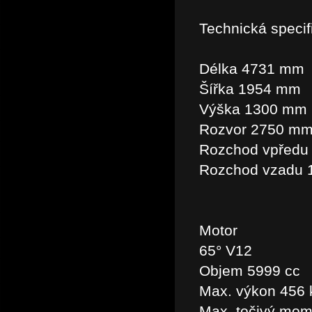
Technická specif
Délka 4731 mm
Šířka 1954 mm
Výška 1300 mm
Rozvor 2750 m
Rozchod vpředu
Rozchod vzadu
Motor
65° V12
Objem 5999 cc
Max. výkon 456 k
Max. točivý mom