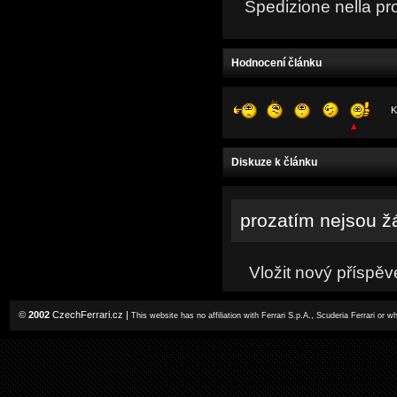
Spedizione nella pr
Hodnocení článku
K
Diskuze k článku
prozatím nejsou ž
Vložit nový příspěv
©
2002
CzechFerrari.cz
|
This website has no affiliation with Ferrari S.p.A., Scuderia Ferrari or 