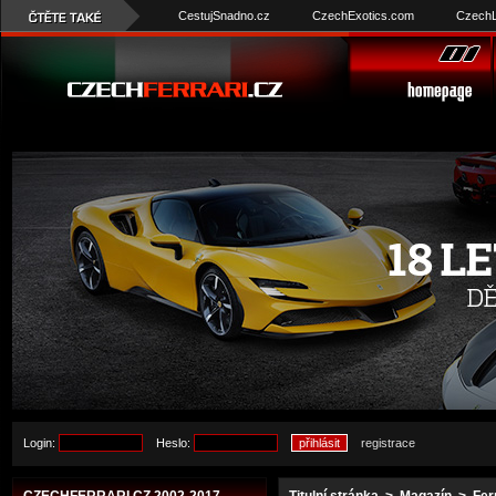
CestujSnadno.cz
CzechExotics.com
CzechL
Login:
Heslo:
registrace