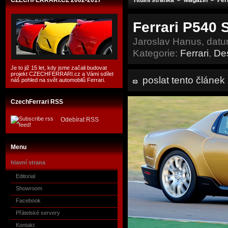
CZECHFERRARI.CZ 2002-2017
Titulní stránka
>
Magazín
>
Fer
Ferrari P540 
Jaroslav Hanus, dat
Kategorie:
Ferrari
,
De
Je to již 15 let, kdy jsme začali budovat
projekt CZECHFERRARI.cz a Vámi sdílet
poslat tento článe
náš pohled na svět automobilů Ferrari.
CzechFerrari RSS
Odebírat RSS
Menu
hlavní strana
Editorial
Showroom
Facebook
Přátelské servery
Kontakt