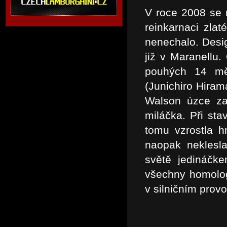
V roce 2008 se 
reinkarnaci zla
nenechalo. Desig
již v Maranellu
pouhých 14 mě
(Junichiro Hira
Walson úzce za
miláčka. Při sta
tomu vzrostla 
naopak neklesla
světě jedináčke
všechny homolog
v silničním prov