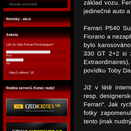
základ vozu. Fer
Manuály automobilů
jedinečné auto a
Novinky - akce
Ferrari P540 S
Anketa
Fiorano a nezapř
bylo karosováno 
Líbí se Vám Ferrari Purosangue?
330 GT 2+2 si z
Ano
Extraordinaires)
Ne
povídku Toby Dam
Hlasů celkem: 18
Již v létě inte
Rodina serverů. Konec nudy!
resp. designersk
Ferrari“. Jak ry
fotky zapomenul
tento jinak nudn