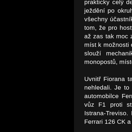
prakticky celý d
ježdění po okru
všechny účastníky
tom, že pro host
až zas tak moc z
míst k možnosti 
slouží mechani
monopostů, místo
Uvnitř Fiorana t
nehledali. Je t
automobilce Fer
vůz F1 proti st
Istrana-Treviso.
Ferrari 126 CK a