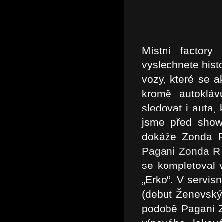
Místní factory
vyslechnete histo
vozy, které se a
kromě autokláv
sledovat i auta,
jsme před sho
dokáže Zonda R
Pagani Zonda R 
se kompletoval v
„Erko“. V servis
(debut Ženevský
podobě Pagani Z