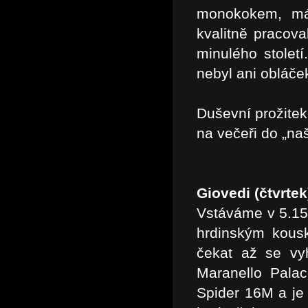
monokokem, má 
kvalitně pracova
minulého stolet
nebyl ani obláček
Duševní prožitek
na večeři do „na
Giovedi (čtvrtek
Vstáváme v 5.15
hrdinským kous
čekat až se vy
Maranello Palac
Spider 16M a je 