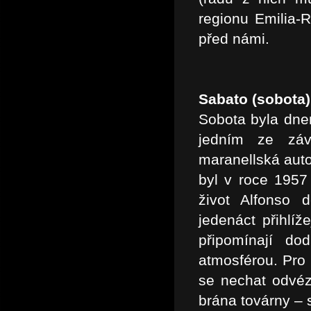
regionu Emilia-
před námi.
Sabato (sobota)
Sobota byla dnem
jedním ze záv
maranellská auto
byl v roce 1957 
život Alfonso 
jedenáct přihlíž
připomínají do
atmosférou. Pro
se nechat odvéz
brána továrny – 