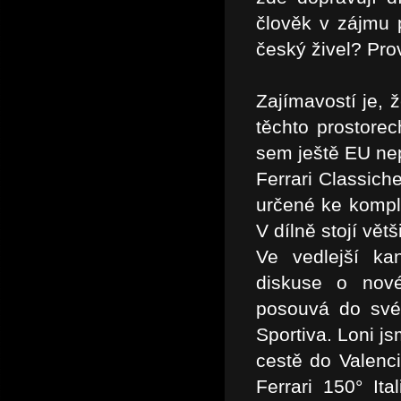
člověk v zájmu 
český živel? Prov
Zajímavostí je, 
těchto prostore
sem ještě EU nep
Ferrari Classich
určené ke kompl
V dílně stojí vět
Ve vedlejší ka
diskuse o nové
posouvá do své 
Sportiva. Loni js
cestě do Valenc
Ferrari 150° It