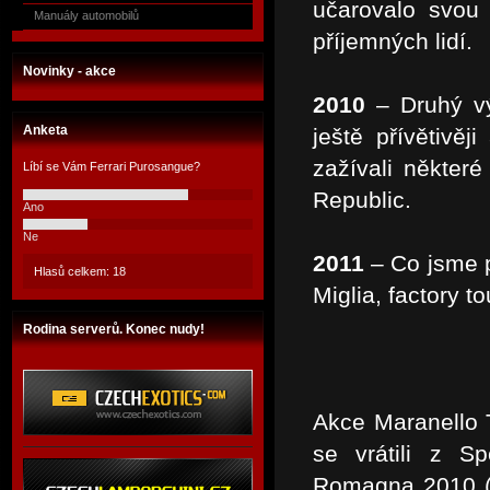
učarovalo svou
Manuály automobilů
příjemných lidí.
Novinky - akce
2010
– Druhý vý
Anketa
ještě přívětivěj
zažívali někter
Líbí se Vám Ferrari Purosangue?
Republic.
Ano
Ne
2011
– Co jsme p
Hlasů celkem: 18
Miglia, factory t
Rodina serverů. Konec nudy!
Akce Maranello T
se vrátili z Sp
Romagna 2010 (o