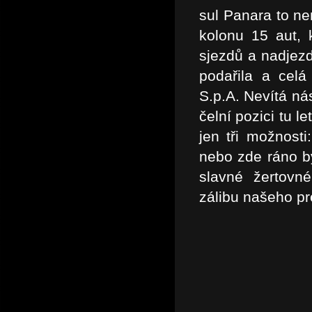
sul Panara to n
kolonu 15 aut, 
sjezdů a nadjez
podařila a celá
S.p.A. Nevítá ná
čelní pozici tu l
jen tři možnosti
nebo zde ráno by
slavné žertovn
zálibu našeho pr