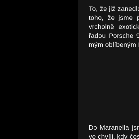
To, že již zanedl
toho, že jsme p
vrcholně exoti
řadou Porsche 9
mým oblíbeným F
Do Maranella js
ve chvíli, kdy č