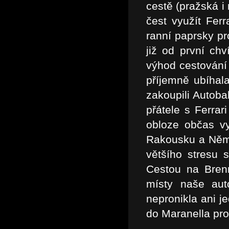
cestě (pražská i
čest využít Ferr
ranní paprsky pr
již od první chv
výhod cestování
příjemně ubíhal
zakoupili Autoba
přátele s Ferrar
obloze občas v
Rakousku a Něme
většího stresu 
Cestou na Bren
místy naše aut
nepronikla ani 
do Maranella pro