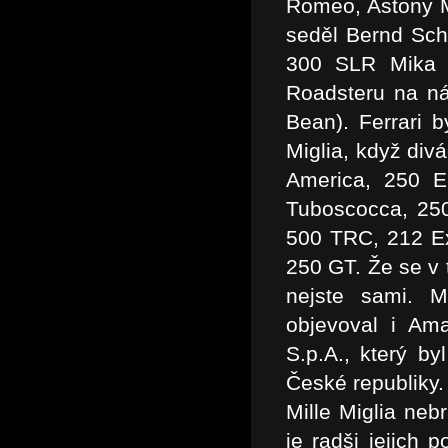
Romeo, Astony M
seděl Bernd Sch
300 SLR Mika H
Roadsteru na ná
Bean). Ferrari b
Miglia, když div
America, 250 E
Tuboscocca, 25
500 TRC, 212 Ex
250 GT. Že se v 
nejste sami. M
objevoval i Ama
S.p.A., který b
České republiky.
Mille Miglia neb
je radši jejich 