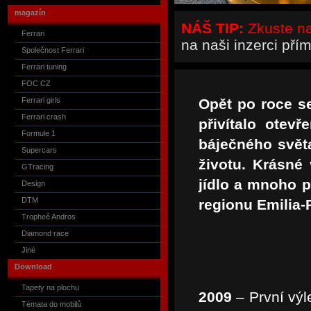
magazín
NÁŠ TIP:
Zkuste naš
Ferrari
na naši inzerci pří
Společnost Ferrari
Ferrari tuning
FOC CZ
Ferrari girls
Opět po roce se
Ferrari crash
přivítalo otev
Formule 1
báječného svět
Supercars
životu. Krásné 
GTracing
jídlo a mnoho p
Design
DTM
regionu Emilia
Tropheé Andros
Diamond race
Jiné
Download
Tapety na plochu
2009
– První výl
Témata do mobilů