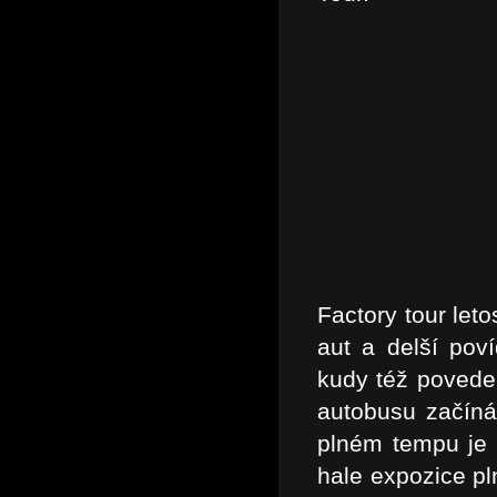
Factory tour let
aut a delší pov
kudy též povede
autobusu začíná
plném tempu je s
hale expozice pl