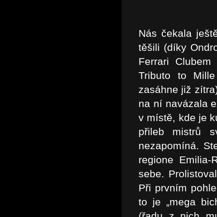
Nás čekala ješt
těšili (díky Ond
Ferrari Clubem I
Tributo to Mil
zasáhne již zítr
na ní navázala e
v místě, kde je 
přileb mistrů 
nezapomíná. Stej
regione Emilia-
sebe. Prolistova
Při prvním pohl
to je „mega bich
(řadu z nich mu