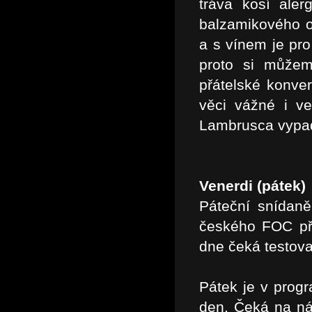
tráva kosí aler
balzamikového o
a s vínem je pro
proto si můžeme
přátelské konve
věci vážné i v
Lambrusca vypada
Venerdi (pátek)
Páteční snídaně
českého FOC při
dne čeká testova
Pátek je v progr
den. Čeká na ná