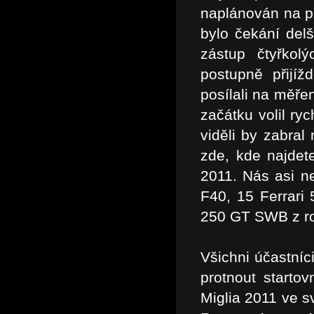
naplánován na pů
bylo čekání delš
zástup čtyřkol
postupně přijí
posílali na měře
začátku volil ry
viděli by zabra
zde, kde najdete
2011. Nás asi ne
F40, 15 Ferrari
250 GT SWB z r
Všichni účastníci
protnout starto
Miglia 2011 ve s