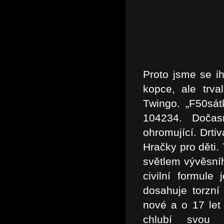
Proto jsme se ih
kopce, ale trv
Twingo. „F50sát
104234. Dočas
ohromující. Drti
Hračky pro děti. 
světlem vývěsníh
civilní formule
dosahuje torzní
nové a o 17 let
chlubí svou 