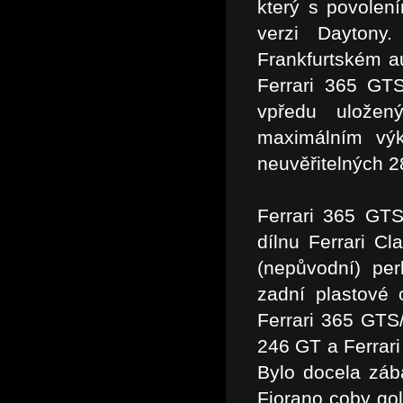
který s povolen
verzi Daytony
Frankfurtském a
Ferrari 365 GTS
vpředu ulože
maximálním výk
neuvěřitelných 2
Ferrari 365 GTS
dílnu Ferrari Cl
(nepůvodní) pe
zadní plastové o
Ferrari 365 GTS/
246 GT a Ferrar
Bylo docela záb
Fiorano coby gol