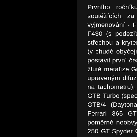
Prvního roční
soutěžících, za
vyjmenování - Fe
F430 (s podez
střechou a kryt
(v chudé obyčej
postavit první č
žluté metalíze G
upraveným difuz
na tachometru),
GTB Turbo (specia
GTB/4 (Daytona
Ferrari 365 GT
poměrně neobvyk
250 GT Spyder C