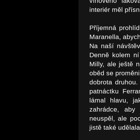
vínového lakov
interiér měl přís
Příjemná prohl
Maranella, abych
Na naší návštěv
Denně kolem ní 
Milly, ale ještě
oběd se proměnil
dobrota druhou. 
patnáctku Ferra
lámal hlavu, j
zahrádce, aby 
neuspěl, ale p
jistě také udělala