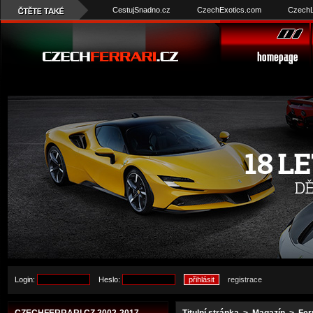
CestujSnadno.cz
CzechExotics.com
CzechL
Login:
Heslo:
registrace