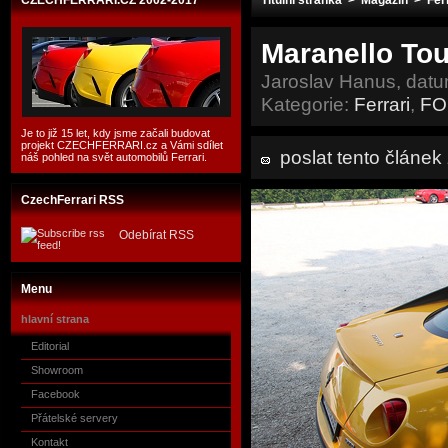
CZECHFERRARI.CZ 2002-2017
Titulní stránka
>
Magazín
>
Fer
Maranello Tou
Jaroslav Hanus, datu
Kategorie:
Ferrari
,
FO
Je to již 15 let, kdy jsme začali budovat
projekt CZECHFERRARI.cz a Vámi sdílet
poslat tento článe
náš pohled na svět automobilů Ferrari.
CzechFerrari RSS
Odebírat RSS
Menu
hlavní strana
Editorial
Showroom
Facebook
Přátelské servery
Kontakt