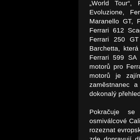
„World Tour“, 
Evoluzione, Fe
Maranello GT, F
Ferrari 612 Sca
Ferrari 250 GT
Barchetta, kter
Ferrari 599 SA 
motorů pro Ferr
motorů je zaj
zaměstnanec a
dokonalý přehled
Pokračuje se
osmiválcové Cali
rozeznat evropsk
zde dopravují d