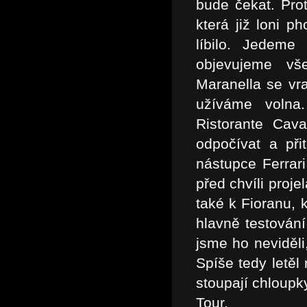
bude čekat. Pro
která již loni 
líbilo. Jedem
objevujeme vš
Maranella se vr
užíváme volna
Ristorante Cav
odpočívat a při
nástupce Ferrar
před chvíli proj
také k Fioranu, 
hlavně testování
jsme ho neviděli
Spíše tedy letěl
stoupají chloup
Tour.