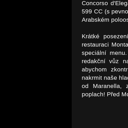
Concorso d'Elega
599 CC (s pevno
Arabském poloos
Krátké posezen
restauraci Mont
speciální menu.
redakční vůz n
abychom zkontr
nakrmit naše hla
od Maranella, 
poplach! Před Mo