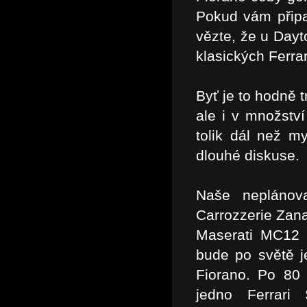
Pokud vám připa
vězte, že u Dayt
klasických Ferrar
Byť je to hodně t
ale i v množství
tolik dál než m
dlouhé diskuse.
Naše neplánov
Carrozzerie Zana
Maserati MC12 C
bude po světě j
Fiorano. Po 80
jedno Ferrari 