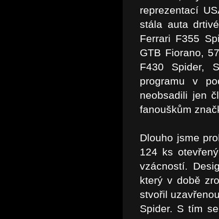
reprezentací US
stála auta drtiv
Ferrari F355 Sp
GTB Fiorano, 575
F430 Spider, S
programu v po
neobsadili jen 
fanouškům značk
Dlouho jsme proh
124 ks otevřený
vzácností. Desi
který v době zro
stvořil uzavřeno
Spider. S tím se