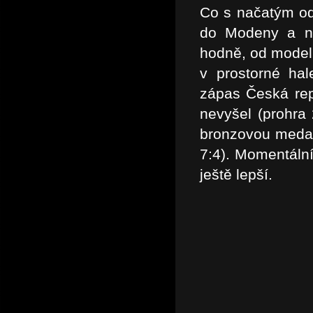
Co s načatým od
do Modeny a ně
hodně, od modelů
v prostorné hal
zápas Česká re
nevyšel (prohra 
bronzovou medail
7:4). Momentální
ještě lepší.