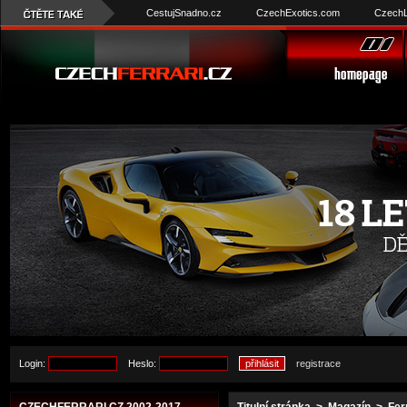
CestujSnadno.cz
CzechExotics.com
CzechL
Login:
Heslo:
registrace