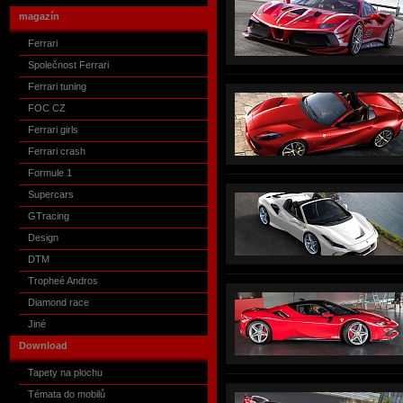
magazín
Ferrari
Společnost Ferrari
Ferrari tuning
FOC CZ
Ferrari girls
Ferrari crash
Formule 1
Supercars
GTracing
Design
DTM
Tropheé Andros
Diamond race
Jiné
Download
Tapety na plochu
Témata do mobilů