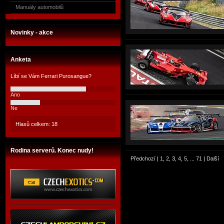
Manuály automobilů
Novinky - akce
Anketa
Líbí se Vám Ferrari Purosangue?
Ano
Ne
Hlasů celkem: 18
Rodina serverů. Konec nudy!
Předchozí
|
1
,
2
,
3
,
4
,
5
, ...
71
|
Další