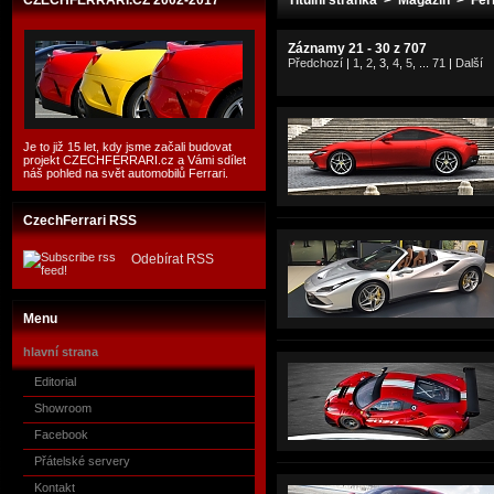
CZECHFERRARI.CZ 2002-2017
Titulní stránka
>
Magazín
> Ferr
Záznamy 21 - 30 z 707
Předchozí
|
1
,
2
,
3
,
4
,
5
, ...
71
|
Další
Je to již 15 let, kdy jsme začali budovat
projekt CZECHFERRARI.cz a Vámi sdílet
náš pohled na svět automobilů Ferrari.
CzechFerrari RSS
Odebírat RSS
Menu
hlavní strana
Editorial
Showroom
Facebook
Přátelské servery
Kontakt