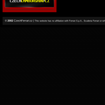
©
2002
CzechFerrari.cz
|
This website has no affiliation with Ferrari S.p.A., Scuderia Ferrari or 