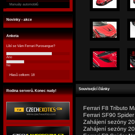
Manuály automobilů
Novinky - akce
Anketa
Líbí se Vám Ferrari Purosangue?
Ano
Ne
Hlasů celkem: 18
Související články
Rodina serverů. Konec nudy!
Ferrari F8 Tributo
Ferrari SF90 Spide
Zahájení sezóny 20
Zahájení sezóny 2