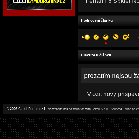
Ferrari F8 Spider N
Hodnocení článku
K
Diskuze k článku
prozatím nejsou ž
Vložit nový příspěv
©
2002
CzechFerrari.cz
|
This website has no affiliation with Ferrari S.p.A., Scuderia Ferrari or 