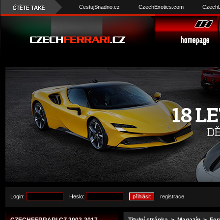
CestujSnadno.cz
CzechExotics.com
CzechL
Login:
Heslo:
registrace