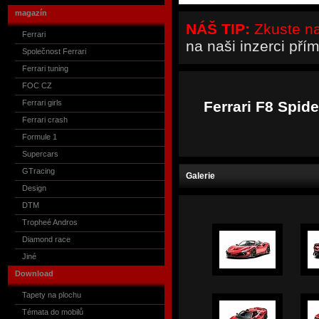
magazín
NÁŠ TIP:
Zkuste naš
Ferrari
na naši inzerci pří
Společnost Ferrari
Ferrari tuning
FOC CZ
Ferrari girls
Ferrari F8 Spid
Ferrari crash
Formule 1
Supercars
GTracing
Galerie
Design
DTM
Tropheé Andros
Diamond race
Jiné
Download
Tapety na plochu
Témata do mobilů