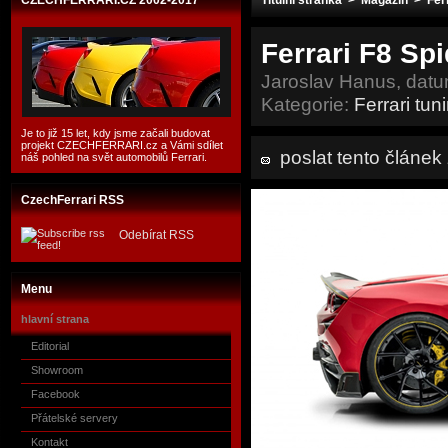
CZECHFERRARI.CZ 2002-2017
Titulní stránka
>
Magazín
>
Fer
Ferrari F8 Sp
Jaroslav Hanus, dat
Kategorie:
Ferrari tun
Je to již 15 let, kdy jsme začali budovat
projekt CZECHFERRARI.cz a Vámi sdílet
poslat tento článe
náš pohled na svět automobilů Ferrari.
CzechFerrari RSS
Odebírat RSS
Menu
hlavní strana
Editorial
Showroom
Facebook
Přátelské servery
Kontakt