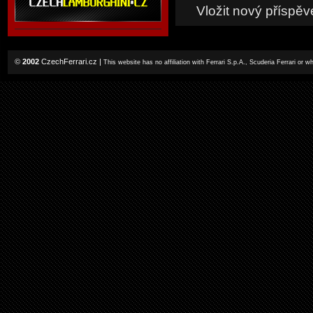
Vložit nový příspěv
©
2002
CzechFerrari.cz
|
This website has no affiliation with Ferrari S.p.A., Scuderia Ferrari or 