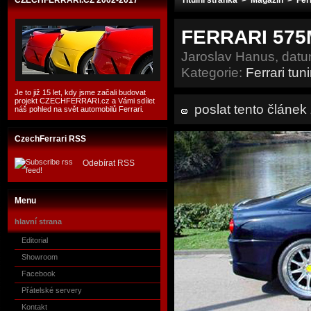
CZECHFERRARI.CZ 2002-2017
Titulní stránka
>
Magazín
>
Fer
FERRARI 575M
Jaroslav Hanus, datu
Kategorie:
Ferrari tun
Je to již 15 let, kdy jsme začali budovat
projekt CZECHFERRARI.cz a Vámi sdílet
poslat tento článe
náš pohled na svět automobilů Ferrari.
CzechFerrari RSS
Odebírat RSS
Menu
hlavní strana
Editorial
Showroom
Facebook
Přátelské servery
Kontakt