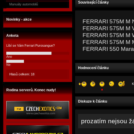
Související články
Manuály automobilů
Novinky - akce
FERRARI 575M M N
FERRARI 575M M Vei
FERRARI 575M M W
Anketa
FERRARI 575M M 
Líbí se Vám Ferrari Purosangue?
FERRARI 550 Maran
Ano
Ne
Hodnocení článku
Hlasů celkem: 18
K
Rodina serverů. Konec nudy!
Diskuze k článku
prozatím nejsou ž