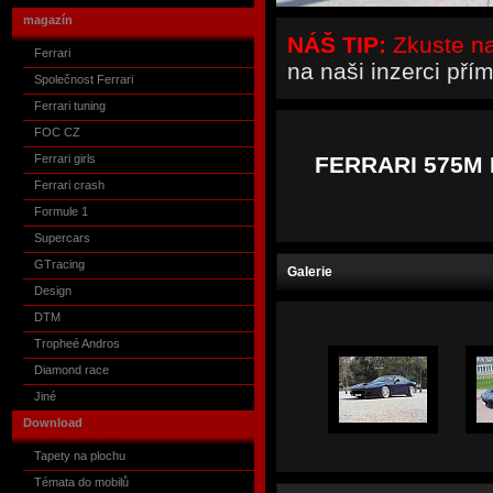
magazín
NÁŠ TIP:
Zkuste naš
Ferrari
na naši inzerci pří
Společnost Ferrari
Ferrari tuning
FOC CZ
Ferrari girls
FERRARI 575M 
Ferrari crash
Formule 1
Supercars
GTracing
Galerie
Design
DTM
Tropheé Andros
Diamond race
Jiné
Download
Tapety na plochu
Témata do mobilů