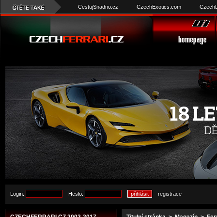
CestujSnadno.cz
CzechExotics.com
CzechL
Login:
Heslo:
registrace