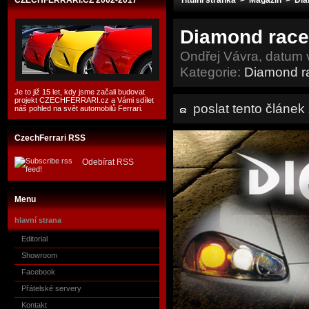
CZECHFERRARI.CZ 2002-2017
Titulní stránka
>
Magazín
>
Dia
Diamond race 
Ondřej Vávra, datum 
Kategorie:
Diamond r
Je to již 15 let, kdy jsme začali budovat
projekt CZECHFERRARI.cz a Vámi sdílet
poslat tento článe
náš pohled na svět automobilů Ferrari.
CzechFerrari RSS
Odebírat RSS
Menu
hlavní strana
Editorial
Showroom
Facebook
Přátelské servery
Kontakt