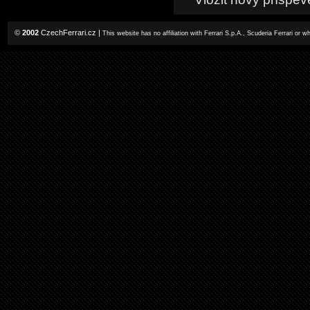
©
2002
CzechFerrari.cz
|
This website has no affiliation with Ferrari S.p.A., Scuderia Ferrari or 