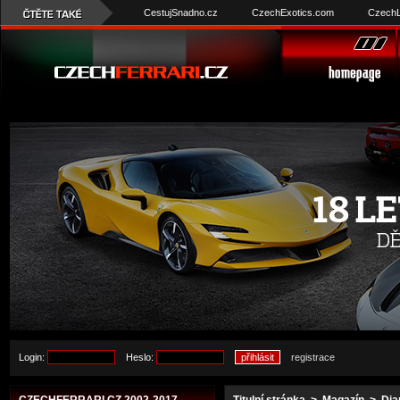
CestujSnadno.cz
CzechExotics.com
CzechL
Login:
Heslo:
registrace