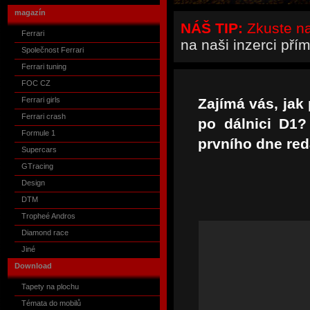
magazín
NÁŠ TIP:
Zkuste naš
Ferrari
na naši inzerci pří
Společnost Ferrari
Ferrari tuning
FOC CZ
Ferrari girls
Zajímá vás, jak 
Ferrari crash
po dálnici D1?
Formule 1
prvního dne red
Supercars
GTracing
Design
DTM
Tropheé Andros
Diamond race
Jiné
Download
Tapety na plochu
Témata do mobilů